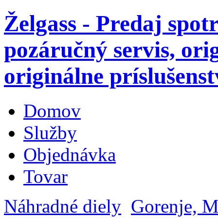
Želgass - Predaj spot
pozáručný servis, ori
originálne príslušenst
Domov
Služby
Objednávka
Tovar
Náhradné diely
Gorenje, M