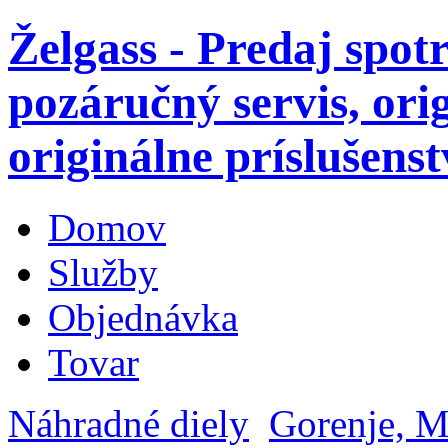
Želgass - Predaj spot
pozáručný servis, ori
originálne príslušenst
Domov
Služby
Objednávka
Tovar
Náhradné diely
Gorenje, M