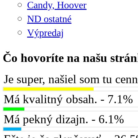
Candy, Hoover
ND ostatné
Výpredaj
Čo hovoríte na našu strá
Je super, našiel som tu cen
Má kvalitný obsah. - 7.1%
Má pekný dizajn. - 6.1%