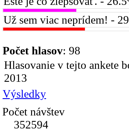
Ešte je čo zlepšovať. - 26.
Už sem viac neprídem! - 2
Počet hlasov
: 98
Hlasovanie v tejto ankete b
2013
Výsledky
Počet návštev
352594