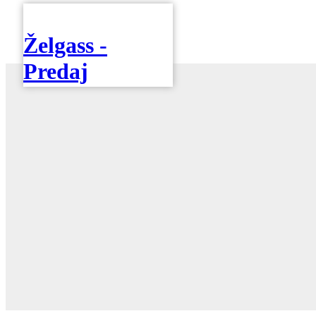
Želgass -
Predaj
spotrebičov,
záručný a
pozáručný
servis,
originálne
náhradné diely
a originálne
príslušenstvo.