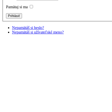
Pamätaj si ma
Nepamätáš si heslo?
Nepamätáš si užívateľské meno?