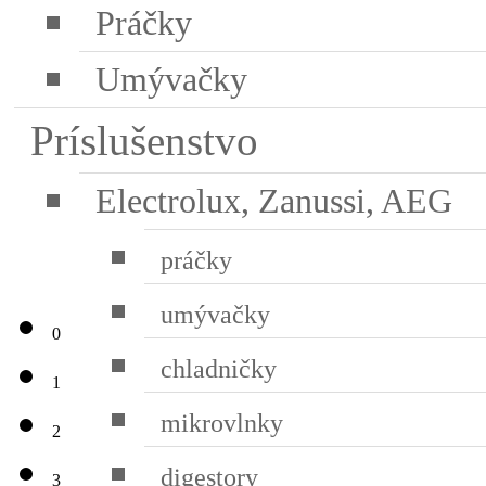
Práčky
Umývačky
Príslušenstvo
Electrolux, Zanussi, AEG
práčky
umývačky
0
chladničky
1
mikrovlnky
2
digestory
3