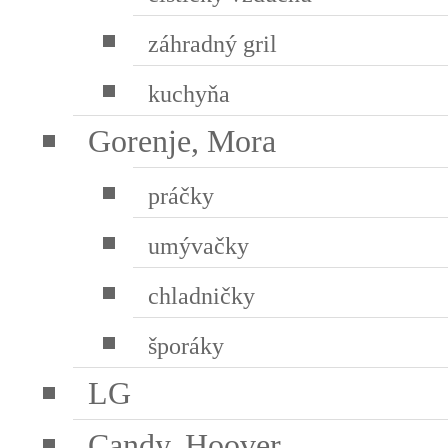
záhradný gril
kuchyňa
Gorenje, Mora
práčky
umývačky
chladničky
šporáky
LG
Candy, Hoover