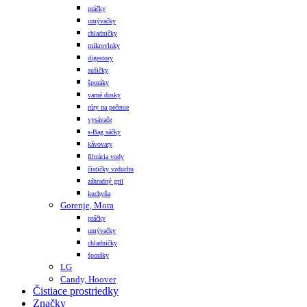
práčky
umývačky
chladničky
mikrovlnky
digestory
sušičky
šporáky
varné dosky
rúry na pečenie
vysávače
s-Bag sáčky
kávovary
filtrácia vody
čističky vzduchu
záhradný gril
kuchyňa
Gorenje, Mora
práčky
umývačky
chladničky
šporáky
LG
Candy, Hoover
Čistiace prostriedky
Značky