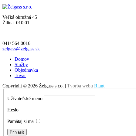
Veľká okružná 45
Žilina
010 01
041/ 564 0016
zelgass@zelgass.sk
Domov
Služby
Objednávka
Tovar
Copyright © 2026 Želgass s.r.o. |
Tvorba webu
Riant
Užívateľské meno
Heslo
Pamätaj si ma