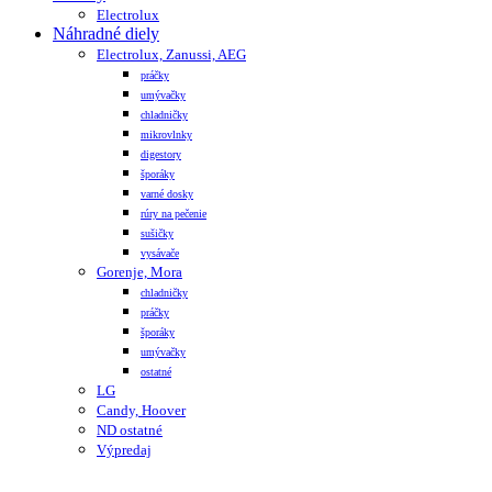
Electrolux
Náhradné diely
Electrolux, Zanussi, AEG
práčky
umývačky
chladničky
mikrovlnky
digestory
šporáky
varné dosky
rúry na pečenie
sušičky
vysávače
Gorenje, Mora
chladničky
práčky
šporáky
umývačky
ostatné
LG
Candy, Hoover
ND ostatné
Výpredaj