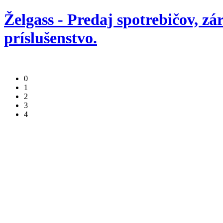
Želgass - Predaj spotrebičov, zá
príslušenstvo.
0
1
2
3
4