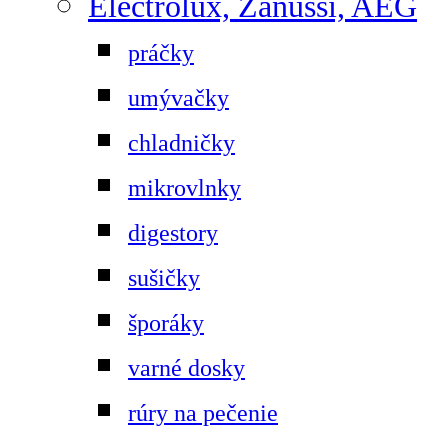
Electrolux, Zanussi, AEG
práčky
umývačky
chladničky
mikrovlnky
digestory
sušičky
šporáky
varné dosky
rúry na pečenie