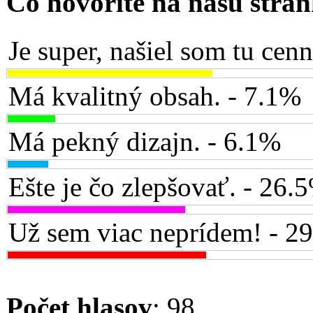
Čo hovoríte na našu strá
Je super, našiel som tu cen
Má kvalitný obsah. - 7.1%
Má pekný dizajn. - 6.1%
Ešte je čo zlepšovať. - 26.
Už sem viac neprídem! - 2
Počet hlasov
: 98