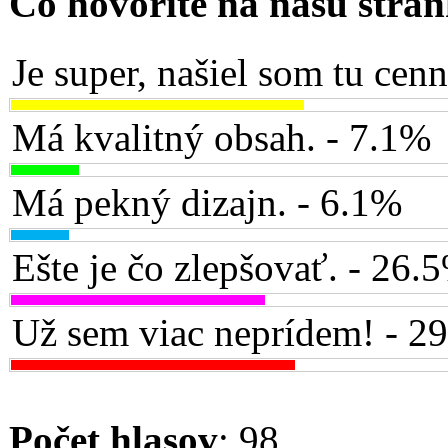
Čo hovoríte na našu strá
Je super, našiel som tu cen
Má kvalitný obsah. - 7.1%
Má pekný dizajn. - 6.1%
Ešte je čo zlepšovať. - 26.
Už sem viac neprídem! - 2
Počet hlasov
: 98