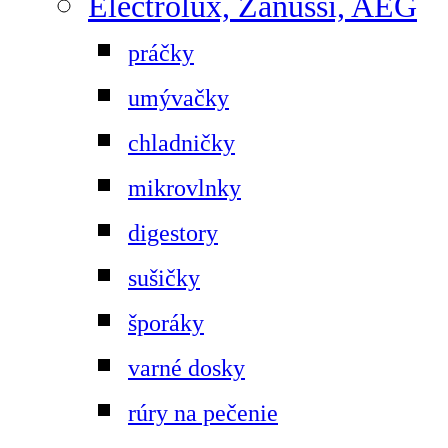
Electrolux, Zanussi, AEG
práčky
umývačky
chladničky
mikrovlnky
digestory
sušičky
šporáky
varné dosky
rúry na pečenie