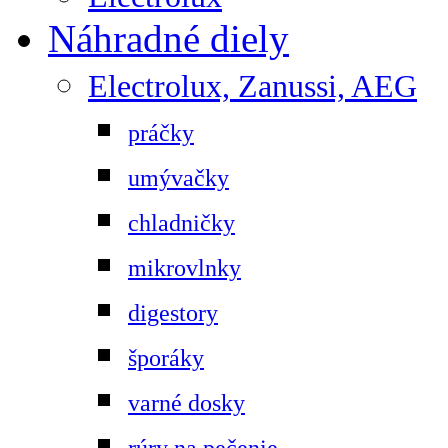
Náhradné diely
Electrolux, Zanussi, AEG
práčky
umývačky
chladničky
mikrovlnky
digestory
šporáky
varné dosky
rúry na pečenie